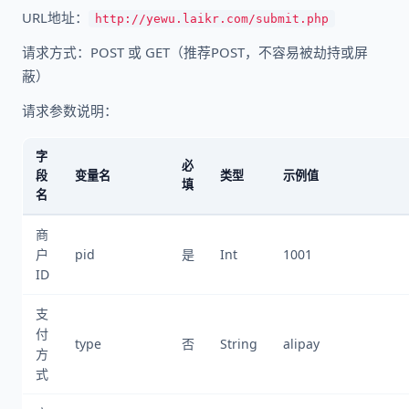
URL地址：
http://yewu.laikr.com/submit.php
请求方式：POST 或 GET（推荐POST，不容易被劫持或屏
蔽）
请求参数说明：
字
必
段
变量名
类型
示例值
填
名
商
户
pid
是
Int
1001
ID
支
付
type
否
String
alipay
方
式