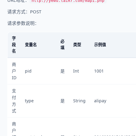
URL地址：
http://yewu.laikr.com/mapi.php
请求方式：POST
请求参数说明：
字
必
段
变量名
类型
示例值
填
名
商
户
pid
是
Int
1001
ID
支
付
type
是
String
alipay
方
式
商
户