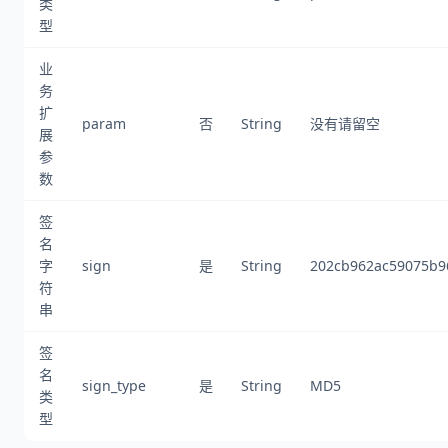
类
型
业
务
扩
param
否
String
没有请留空
展
参
数
签
名
字
sign
是
String
202cb962ac59075b9
符
串
签
名
sign_type
是
String
MD5
类
型