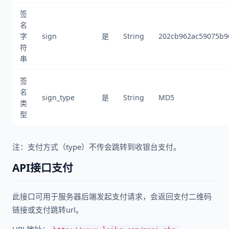
签
名
字
sign
是
String
202cb962ac59075b9
符
串
签
名
sign_type
是
String
MD5
类
型
注：支付方式（type）不传会跳转到收银台支付。
API接口支付
此接口可用于服务器后端发起支付请求，会返回支付二维码
链接或支付跳转url。