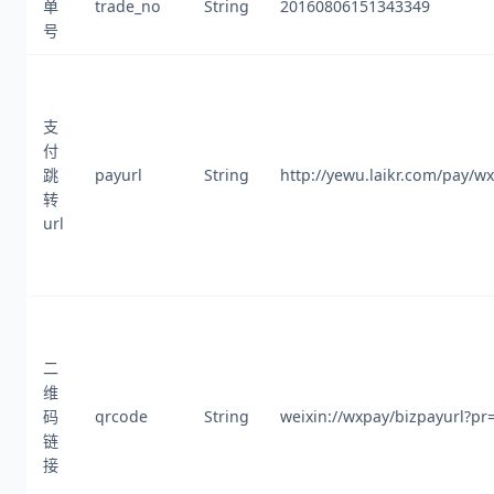
单
trade_no
String
20160806151343349
号
支
付
跳
payurl
String
http://yewu.laikr.com/pay/w
转
url
二
维
码
qrcode
String
weixin://wxpay/bizpayurl?p
链
接