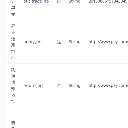
订
out_trade_no
是
String
20160806151343349
单
号
异
步
通
notify_url
是
String
http://www.pay.com/
知
地
址
跳
转
通
return_url
否
String
http://www.pay.com/
知
地
址
商