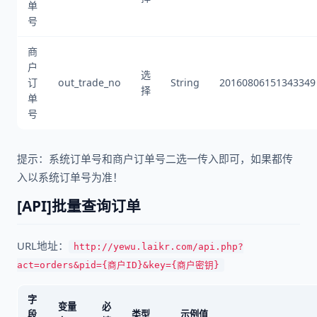
单
号
商
户
选
订
out_trade_no
String
20160806151343349
择
单
号
提示：系统订单号和商户订单号二选一传入即可，如果都传
入以系统订单号为准！
[API]批量查询订单
URL地址：
http://yewu.laikr.com/api.php?
act=orders&pid={商户ID}&key={商户密钥}
字
变量
必
段
类型
示例值