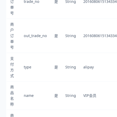
订
trade_no
是
String
2016080615134334
单
号
商
户
订
out_trade_no
是
String
2016080615134334
单
号
支
付
type
是
String
alipay
方
式
商
品
name
是
String
VIP会员
名
称
商