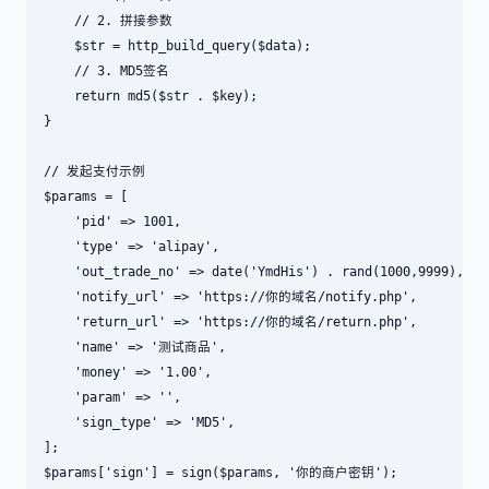
    // 2. 拼接参数

    $str = http_build_query($data);

    // 3. MD5签名

    return md5($str . $key);

}

// 发起支付示例

$params = [

    'pid' => 1001,

    'type' => 'alipay',

    'out_trade_no' => date('YmdHis') . rand(1000,9999),

    'notify_url' => 'https://你的域名/notify.php',

    'return_url' => 'https://你的域名/return.php',

    'name' => '测试商品',

    'money' => '1.00',

    'param' => '',

    'sign_type' => 'MD5',

];

$params['sign'] = sign($params, '你的商户密钥');
