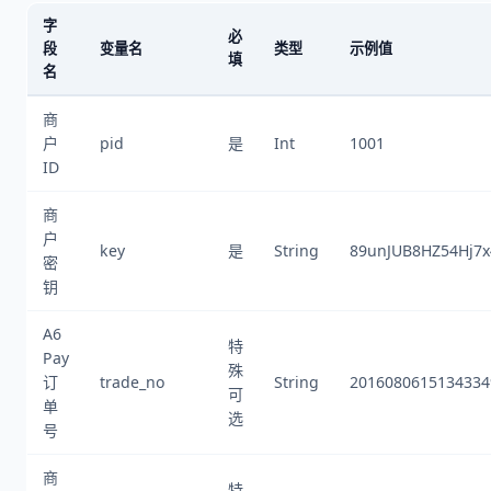
字
必
段
变量名
类型
示例值
填
名
商
户
pid
是
Int
1001
ID
商
户
key
是
String
89unJUB8HZ54Hj7x
密
钥
A6
特
Pay
殊
订
trade_no
String
2016080615134334
可
单
选
号
商
特