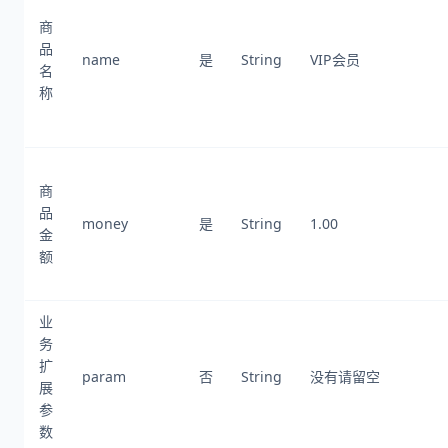
商
品
name
是
String
VIP会员
名
称
商
品
money
是
String
1.00
金
额
业
务
扩
param
否
String
没有请留空
展
参
数