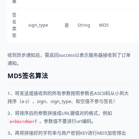
串
签
名
sign_type
是
String
MD5
类
型
收到异步通知后，需返回success以表示服务器接收到了订单
通知。
MD5签名算法
1、将发送或接收到的所有参数按照参数名ASCII码从小到大
排序（a-z），sign、sign_type、和空值不参与签名！
2、将排序后的参数拼接成URL键值对的格式，例如
，参数值不要进行url编码。
a=b&c=d&e=f
3、再将拼接好的字符串与商户密钥KEY进行MD5加密得出