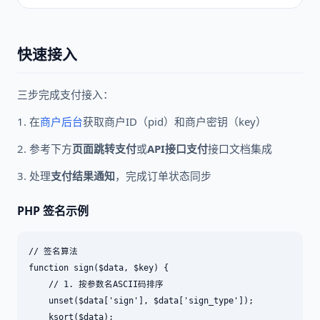
快速接入
三步完成支付接入：
1. 在
商户后台
获取商户ID（pid）和商户密钥（key）
2. 参考下方
页面跳转支付
或
API接口支付
接口文档集成
3. 处理
支付结果通知
，完成订单状态同步
PHP 签名示例
// 签名算法

function sign($data, $key) {

    // 1. 按参数名ASCII码排序

    unset($data['sign'], $data['sign_type']);

    ksort($data);
