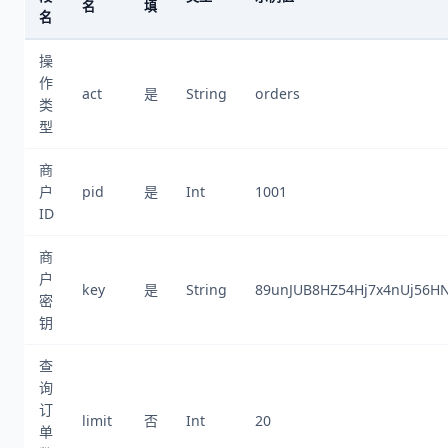
名
填
名
操
作
act
是
String
orders
类
型
商
户
pid
是
Int
1001
ID
商
户
key
是
String
89unJUB8HZ54Hj7x4nUj56HN
密
钥
查
询
订
limit
否
Int
20
单