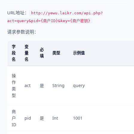
URL地址：
http://yewu.laikr.com/api.php?
act=query&pid={商户ID}&key={商户密钥}
请求参数说明：
字
变
必
段
量
类型
示例值
填
名
名
操
作
act
是
String
query
类
型
商
户
pid
是
Int
1001
ID