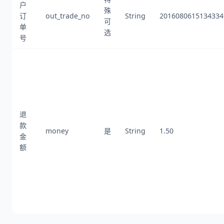
户
殊
订
out_trade_no
String
2016080615134334
可
单
选
号
退
款
money
是
String
1.50
金
额