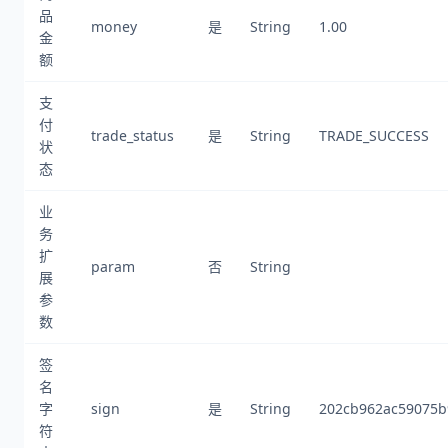
品
money
是
String
1.00
金
额
支
付
trade_status
是
String
TRADE_SUCCESS
状
态
业
务
扩
param
否
String
展
参
数
签
名
字
sign
是
String
202cb962ac59075
符