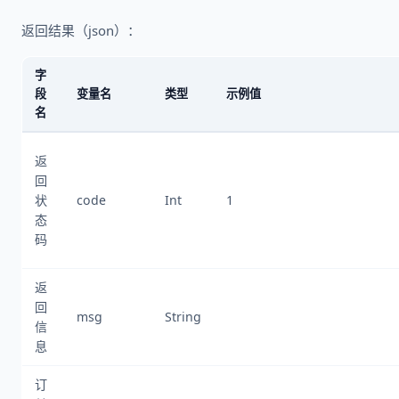
返回结果（json）：
字
段
变量名
类型
示例值
名
返
回
状
code
Int
1
态
码
返
回
msg
String
信
息
订