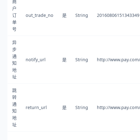
商
户
订
out_trade_no
是
String
20160806151343349
单
号
异
步
通
notify_url
是
String
http://www.pay.com/
知
地
址
跳
转
通
return_url
是
String
http://www.pay.com/
知
地
址