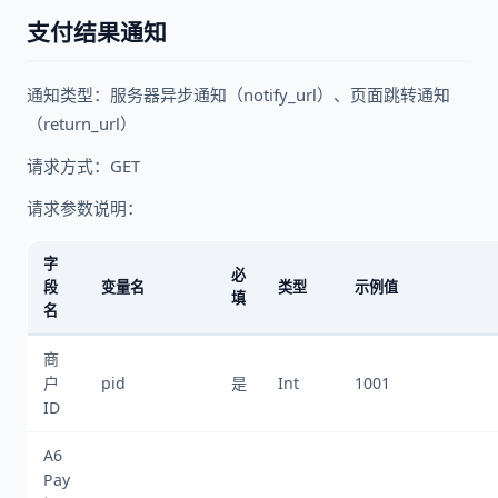
支付结果通知
通知类型：服务器异步通知（notify_url）、页面跳转通知
（return_url）
请求方式：GET
请求参数说明：
字
必
段
变量名
类型
示例值
填
名
商
户
pid
是
Int
1001
ID
A6
Pay