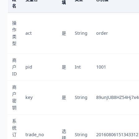
填
名
操
作
act
是
String
order
类
型
商
户
pid
是
Int
1001
ID
商
户
key
是
String
89unJUB8HZ54Hj7x4
密
钥
系
统
选
订
trade_no
String
20160806151343312
择